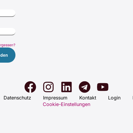
ergessen?
Daten­schutz
Impres­sum
Kon­takt
Log­in
Cookie-Einstellungen