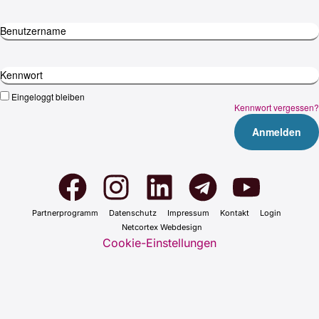
Benutzername
Kennwort
Eingeloggt bleiben
Kennwort vergessen?
Part­ner­pro­gramm
Daten­schutz
Impres­sum
Kon­takt
Log­in
Net­cortex Web­de­sign
Cookie-Einstellungen