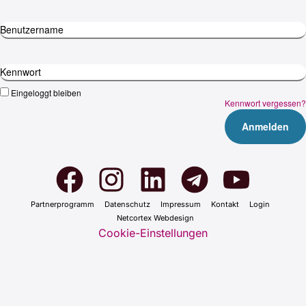
Benutzername
Kennwort
Eingeloggt bleiben
Kennwort vergessen?
Part­ner­pro­gramm
Daten­schutz
Impres­sum
Kon­takt
Log­in
Net­cortex Web­de­sign
Cookie-Einstellungen