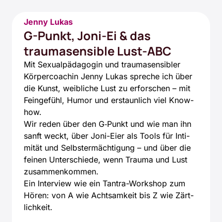
Jenny Lukas
G-Punkt, Joni-Ei & das
traumasensible Lust-ABC
Mit Sexu­al­päd­ago­gin und trau­ma­sen­si­bler
Kör­per­coa­chin Jen­ny Lukas spre­che ich über
die Kunst, weib­li­che Lust zu erfor­schen – mit
Fein­ge­fühl, Humor und erstaun­lich viel Know-
how.
Wir reden über den G‑Punkt und wie man ihn
sanft weckt, über Joni-Eier als Tools für Inti­
mi­tät und Selbst­er­mäch­ti­gung – und über die
fei­nen Unter­schie­de, wenn Trau­ma und Lust
zusam­men­kom­men.
Ein Inter­view wie ein Tan­tra-Work­shop zum
Hören: von A wie Acht­sam­keit bis Z wie Zärt­
lich­keit.