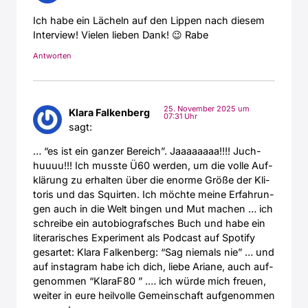
Ich habe ein Lächeln auf den Lip­pen nach die­sem
Inter­view! Vie­len lie­ben Dank! 😉 Rabe
Antworten
25. November 2025 um
Klara Falkenberg
07:31 Uhr
sagt:
… “es ist ein gan­zer Bereich”. Jaaaaaaaa!!!! Juch­
huuuu!!! Ich muss­te Ü60 wer­den, um die vol­le Auf­
klä­rung zu erhal­ten über die enor­me Grö­ße der Kli­
to­ris und das Squir­ten. Ich möch­te mei­ne Erfah­run­
gen auch in die Welt bin­gen und Mut machen … ich
schrei­be ein auto­bio­graf­sches Buch und habe ein
lite­ra­ri­sches Expe­ri­ment als Pod­cast auf Spo­ti­fy
ges­ar­tet: Kla­ra Fal­ken­berg: “Sag nie­mals nie” … und
auf insta­gram habe ich dich, lie­be Aria­ne, auch auf­
ge­nom­men “KlaraF80 ” .… ich wür­de mich freu­en,
wei­ter in eure heil­vol­le Gemein­schaft auf­ge­nom­men