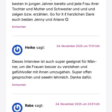
bes­ten in jun­gen Jah­ren bereits und jede Frau ihrer
Toch­ter und Mut­ter und Schwes­ter und und und
zei­gen bzw. erzäh­len. Go for it 💃 herz­li­chen Dank
euch bei­den Jen­ny und Aria­ne 💞
Antworten
24. November 2025 um 17:01 Uhr
Heike
sagt:
Die­ses Inter­view ist auch super geeig­net für Män­
ner, um die Frau­en bes­ser zu ver­ste­hen und
gefühl­vol­ler mit ihnen umzu­ge­hen. Super offen
gespro­chen und see­ehr lehr­reich. Dan­ke dafür.
Antworten
24. November 2025 um 23:51 Uhr
Rabe
sagt: