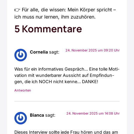
👉 Für alle, die wis­sen: Mein Kör­per spricht –
ich muss nur ler­nen, ihm zuzu­hö­ren.
5 Kommentare
24. November 2025 um 09:20 Uhr
Cornelia
sagt:
Was für ein infor­ma­ti­ves Gespräch… Eine tol­le Moti­
va­ti­on mit wun­der­ba­rer Aus­sicht auf Emp­fin­dun­
gen, die ich NOCH nicht ken­ne… DANKE!
Antworten
24. November 2025 um 14:08 Uhr
Bianca
sagt:
Die­ses Inter­view soll­te jede Frau hören und das am