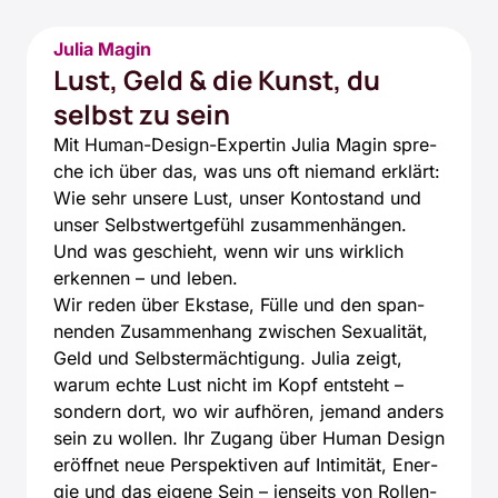
Julia Magin
Lust, Geld & die Kunst, du
selbst zu sein
Mit Human-Design-Exper­tin Julia Magin spre­
che ich über das, was uns oft nie­mand erklärt:
Wie sehr unse­re Lust, unser Kon­to­stand und
unser Selbst­wert­ge­fühl zusam­men­hän­gen.
Und was geschieht, wenn wir uns wirk­lich
erken­nen – und leben.
Wir reden über Eksta­se, Fül­le und den span­
nen­den Zusam­men­hang zwi­schen Sexua­li­tät,
Geld und Selbst­er­mäch­ti­gung. Julia zeigt,
war­um ech­te Lust nicht im Kopf ent­steht –
son­dern dort, wo wir auf­hö­ren, jemand anders
sein zu wol­len. Ihr Zugang über Human Design
eröff­net neue Per­spek­ti­ven auf Inti­mi­tät, Ener­
gie und das eige­ne Sein – jen­seits von Rol­len­