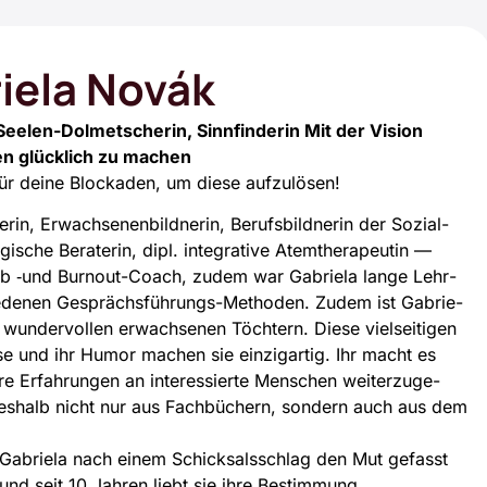
ie­la Novák
Seelen-Dolmetscherin, Sinnfinderin Mit der Vision
n glücklich zu machen
 für dei­ne Blo­cka­den, um die­se auf­zu­lö­sen!
e­rin, Erwach­se­nen­bild­ne­rin, Berufs­bild­ne­rin der Sozi­al­
gi­sche Bera­te­rin, dipl. inte­gra­ti­ve Atem­the­ra­peu­tin —
er Job ‑und Burn­out-Coach, zudem war Gabrie­la lan­ge Lehr­
­schie­de­nen Gesprächs­füh­rungs-Metho­den. Zudem ist Gabrie­
wun­der­vol­len erwach­se­nen Töch­tern. Die­se viel­sei­ti­gen
wei­se und ihr Humor machen sie ein­zig­ar­tig. Ihr macht es
e Erfah­run­gen an inter­es­sier­te Men­schen wei­ter­zu­ge­
 des­halb nicht nur aus Fach­bü­chern, son­dern auch aus dem
 hat Gabrie­la nach einem Schick­sals­schlag den Mut gefasst
n und seit 10 Jah­ren liebt sie ihre Bestim­mung.