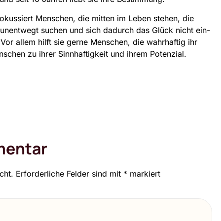
kus­siert Men­schen, die mit­ten im Leben ste­hen, die
e unent­wegt suchen und sich dadurch das Glück nicht ein­
en. Vor allem hilft sie ger­ne Men­schen, die wahr­haf­tig ihr
schen zu ihrer Sinn­haf­tig­keit und ihrem Poten­zi­al.
mentar
cht.
Erforderliche Felder sind mit
*
markiert