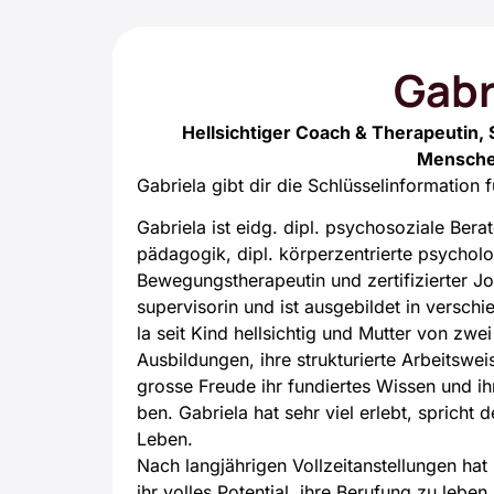
Gabr
Hellsichtiger Coach & Therapeutin, 
Mensche
Gabrie­la gibt dir die Schlüs­sel­in­for­ma­ti­on
Gabrie­la ist eidg. dipl. psy­cho­so­zia­le Bera­t
päd­ago­gik, dipl. kör­per­zen­trier­te psy­cho­lo­
Bewe­gungs­the­ra­peu­tin und zer­ti­fi­zier­t
su­per­vi­so­rin und ist aus­ge­bil­det in ver
la seit Kind hell­sich­tig und Mut­ter von zwei 
Aus­bil­dun­gen, ihre struk­tu­rier­te Arbeits­
gros­se Freu­de ihr fun­dier­tes Wis­sen und ihr
ben. Gabrie­la hat sehr viel erlebt, spricht
Leben.
Nach lang­jäh­ri­gen Voll­zeit­an­stel­lun­gen
ihr vol­les Poten­ti­al, ihre Beru­fung zu lebe