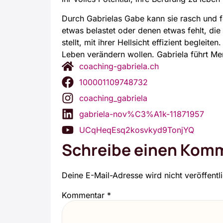
Durch Gabrie­las Gabe kann sie rasch und fo
etwas belas­tet oder denen etwas fehlt, di
stellt, mit ihrer Hell­sicht effi­zi­ent beglei­t
Leben ver­än­dern wol­len. Gabrie­la führt Men­
coaching-gabriela.ch
100001109748732
coaching_gabriela
gabriela-nov%C3%A1k-11871957
UCqHeqEsq2kosvkyd9TonjYQ
Schreibe einen Kom
Deine E-Mail-Adresse wird nicht veröffentli
Kommentar
*